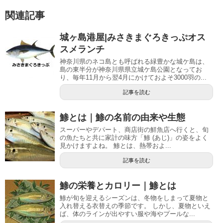
関連記事
城ヶ島港屋|みさきまぐろきっぷオス
スメランチ
神奈川県のネコ島とも呼ばれる緑豊かな城ケ島は、
島の東半分が神奈川県県立城ケ島公園となってお
り、毎年11月から翌4月にかけておよそ3000羽の...
記事を読む
鯵とは｜鯵の名前の由来や生態
スーパーやデパート、商店街の鮮魚店へ行くと、旬
の魚たちと共に家計の味方「鯵 (あじ)」の姿をよく
見かけますよね。 鯵とは、熱帯およ...
記事を読む
鯵の栄養とカロリー｜鯵とは
鯵が旬を迎えるシーズンは、冬物をしまって夏物と
入れ替える衣替えの季節です。 しかし、夏物といえ
ば、体のラインが出やすい服や海やプールな...