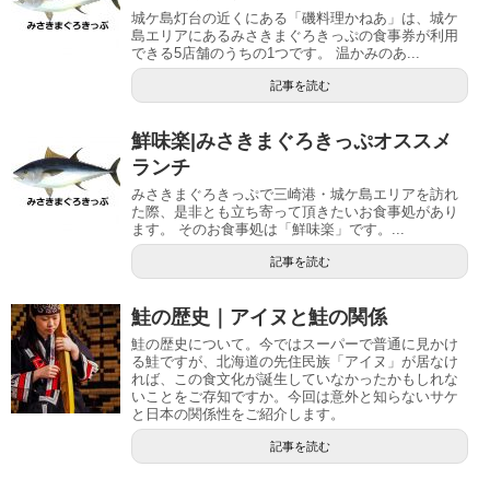
城ケ島灯台の近くにある「磯料理かねあ」は、城ケ
島エリアにあるみさきまぐろきっぷの食事券が利用
できる5店舗のうちの1つです。 温かみのあ...
記事を読む
鮮味楽|みさきまぐろきっぷオススメ
ランチ
みさきまぐろきっぷで三崎港・城ケ島エリアを訪れ
た際、是非とも立ち寄って頂きたいお食事処があり
ます。 そのお食事処は「鮮味楽」です。...
記事を読む
鮭の歴史｜アイヌと鮭の関係
鮭の歴史について。今ではスーパーで普通に見かけ
る鮭ですが、北海道の先住民族「アイヌ」が居なけ
れば、この食文化が誕生していなかったかもしれな
いことをご存知ですか。今回は意外と知らないサケ
と日本の関係性をご紹介します。
記事を読む