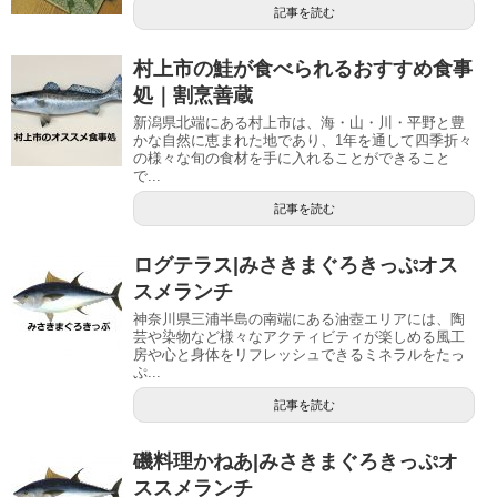
記事を読む
村上市の鮭が食べられるおすすめ食事
処｜割烹善蔵
新潟県北端にある村上市は、海・山・川・平野と豊
かな自然に恵まれた地であり、1年を通して四季折々
の様々な旬の食材を手に入れることができること
で...
記事を読む
ログテラス|みさきまぐろきっぷオス
スメランチ
神奈川県三浦半島の南端にある油壺エリアには、陶
芸や染物など様々なアクティビティが楽しめる風工
房や心と身体をリフレッシュできるミネラルをたっ
ぷ...
記事を読む
磯料理かねあ|みさきまぐろきっぷオ
ススメランチ