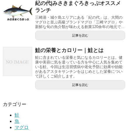
紀の代|みさきまぐろきっぷオススメ
ランチ
三崎港・城ケ島エリアにある「紀の代」は、大間の
マグロと並ぶ高級ブランドマグロ「三崎マグロ」や
新鮮な旬の魚介類が味わえる創業120余年の地元で...
記事を読む
鮭の栄養とカロリー｜鮭とは
鮭に含まれている栄養と気になるカロリーとは。健
康や美容に気を遣っている方を中心に人気を集めて
いる鮭。今回は生活習慣病や老化予防に効果や効能
があるアスタキサンチンをはじめとした栄養につい
て詳しくご紹介します。
記事を読む
カテゴリー
鮭
魚
マグロ