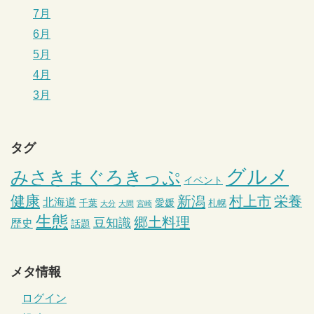
7月
6月
5月
4月
3月
タグ
グルメ
みさきまぐろきっぷ
イベント
健康
新潟
村上市
栄養
北海道
愛媛
千葉
札幌
大分
大間
宮崎
生態
郷土料理
豆知識
歴史
話題
メタ情報
ログイン